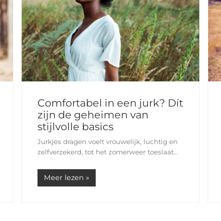
Comfortabel in een jurk? Dít
zijn de geheimen van
stijlvolle basics
Jurkjes dragen voelt vrouwelijk, luchtig en
zelfverzekerd, tot het zomerweer toeslaat
en je merkt dat je benen langs elkaar
schuren of de stof oncharmant blijft
Meer lezen »
plakken. Gelukkig zijn er slimme…