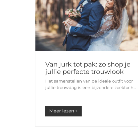
Van jurk tot pak: zo shop je
jullie perfecte trouwlook
Het samenstellen van de ideale outfit voor
jullie trouwdag is een bijzondere zoektocht.
Of je nu droomt van een klassiek,
romantisch of modern huwelijk, het kiezen
van de juiste kleding legt de…
Meer lezen »