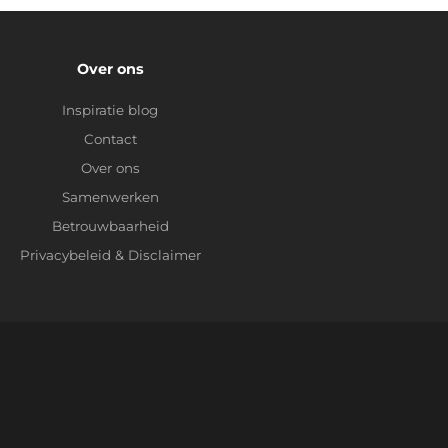
Over ons
Inspiratie blog
Contact
Over ons
Samenwerken
Betrouwbaarheid
Privacybeleid
&
Disclaimer