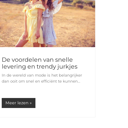
De voordelen van snelle
levering en trendy jurkjes
In de wereld van mode is het belangrijker
dan ooit om snel en efficiënt te kunnen
shoppen. Of je nu op zoek bent naar een
nieuwe outfit voor een speciale
gelegenheid of gewoon iets nieuws wilt…
Meer lezen »