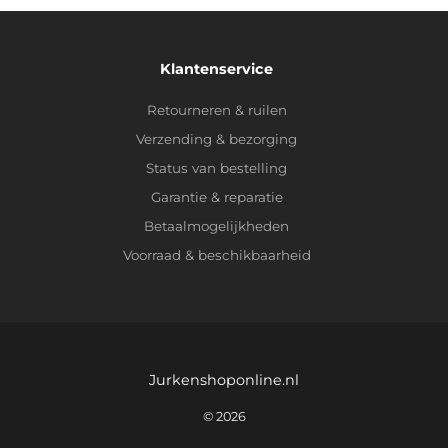
Klantenservice
Retourneren & ruilen
Verzending & bezorging
Status van bestelling
Garantie & reparatie
Betaalmogelijkheden
Voorraad & beschikbaarheid
Jurkenshoponline.nl
© 2026