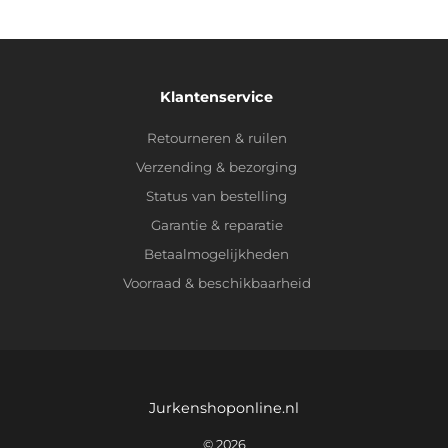
Klantenservice
Retourneren & ruilen
Verzending & bezorging
Status van bestelling
Garantie & reparatie
Betaalmogelijkheden
Voorraad & beschikbaarheid
Jurkenshoponline.nl
© 2026