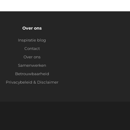
Over ons
Inspiratie blog
Contact
Over ons
Samenwerken
Betrouwbaarheid
Privacybeleid
&
Disclaimer