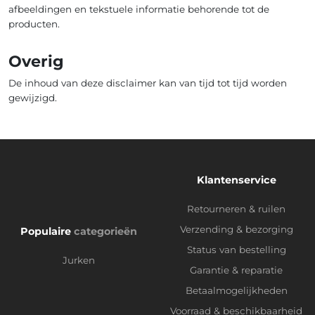
afbeeldingen en tekstuele informatie behorende tot de
producten.
Overig
De inhoud van deze disclaimer kan van tijd tot tijd worden
gewijzigd.
Klantenservice
Retourneren & ruilen
Verzending & bezorging
Populaire
categorieën
Status van bestelling
Jurken
Garantie & reparatie
Betaalmogelijkheden
Voorraad & beschikbaarheid